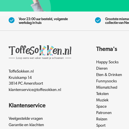
Voor 23:00 uur besteld, volgende
Grootste misma
werkdag in huis
collectie van N
Thema's
Happy Socks
Dieren
ToffeSokken.nl
Eten & Drinken
Kruiskamp 14
Funnysocks
3814 PC Amersfoort
Mismatched
klantenservice@toffesokken.nl
Teksten
Muziek
Klantenservice
Space
Patronen
Veelgestelde vragen
Reizen
Garantie en klachten
Sport