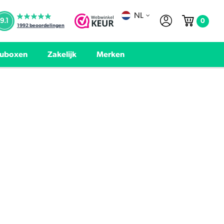
NL
0
9.1
1992
beoordelingen
uboxen
Zakelijk
Merken