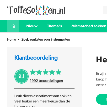
Nieuw
Thema's
Mismatched sokken
Home
Zoekresultaten voor instrumenten
Klantbeoordeling
He
Er zij
9.1
knop h
1992
beoordelingen
onze a
Leuk divers assortiment aan sokken.
Veel leuker een meer keuze dan de
happy socks