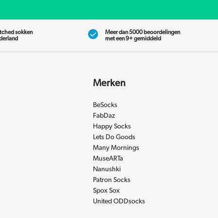
tched sokken
Meer dan 5000 beoordelingen
ederland
met een 9+ gemiddeld
Merken
BeSocks
FabDaz
Happy Socks
Lets Do Goods
Many Mornings
MuseARTa
Nanushki
Patron Socks
Spox Sox
United ODDsocks