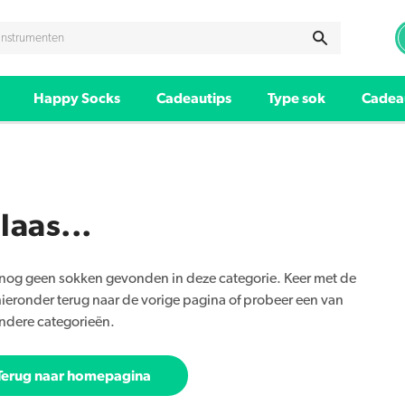
Happy Socks
Cadeautips
Type sok
Cadea
laas...
n nog geen sokken gevonden in deze categorie. Keer met de
ieronder terug naar de vorige pagina of probeer een van
ndere categorieën.
Terug naar homepagina