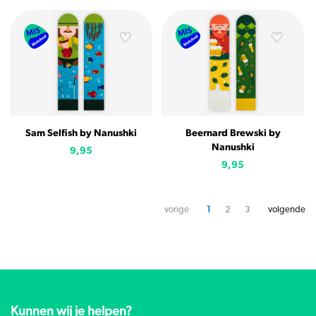
Sam Selfish by Nanushki
Beernard Brewski by
Nanushki
9,95
9,95
vorige
1
2
3
volgende
Kunnen wij je helpen?