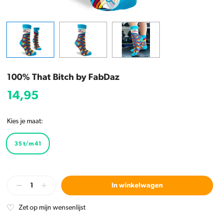
100% That Bitch by FabDaz
14,95
Kies je maat:
35 t/m 41
In winkelwagen
Zet op mijn wensenlijst