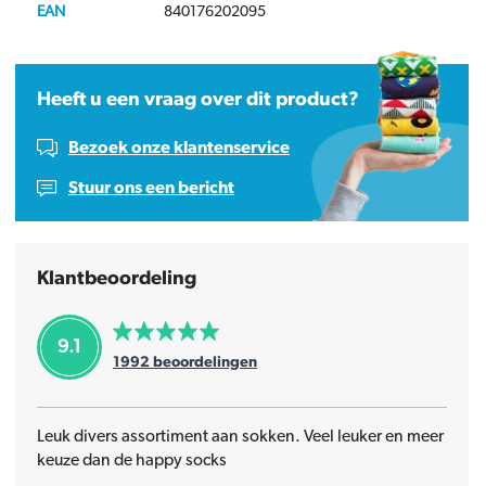
EAN
840176202095
Heeft u een vraag over dit product?
Bezoek onze klantenservice
Stuur ons een bericht
Klantbeoordeling
9.1
1992
beoordelingen
Leuk divers assortiment aan sokken. Veel leuker en meer
keuze dan de happy socks