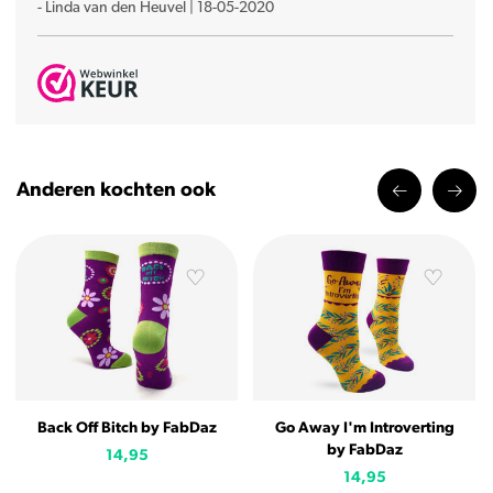
-
Linda van den Heuvel
|
18-05-2020
Anderen kochten ook
Back Off Bitch by FabDaz
Go Away I'm Introverting
by FabDaz
14,95
14,95