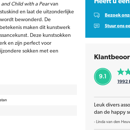
Heeft u een
n and Child with a Pear
van
stuskind en laat de uitzonderlijke
Bezoek onze
jd wordt bewonderd. De
Stuur ons e
e betekenis maken dit kunstwerk
issancekunst. Deze kunstsokken
k en zijn perfect voor
bijzondere sokken met een
Klantbeoor
9.1
1992
stan
Leuk divers ass
dan de happy s
-
Linda van den Heuv