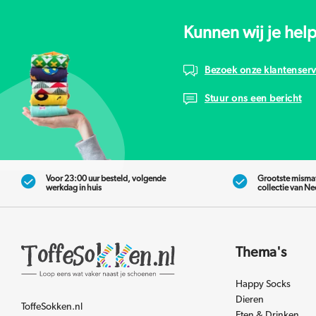
Kunnen wij je hel
Bezoek onze klantenserv
Stuur ons een bericht
Voor 23:00 uur besteld, volgende
Grootste misma
werkdag in huis
collectie van N
Thema's
Happy Socks
Dieren
ToffeSokken.nl
Eten & Drinken