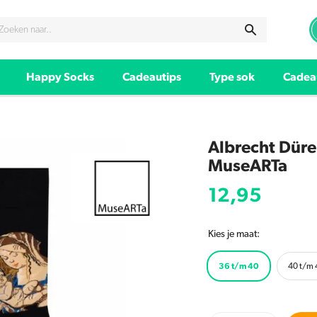
Happy Socks
Cadeautips
Type sok
Cadea
Albrecht Dürer
MuseARTa
12,95
Kies je maat:
36 t/m 40
40 t/m 