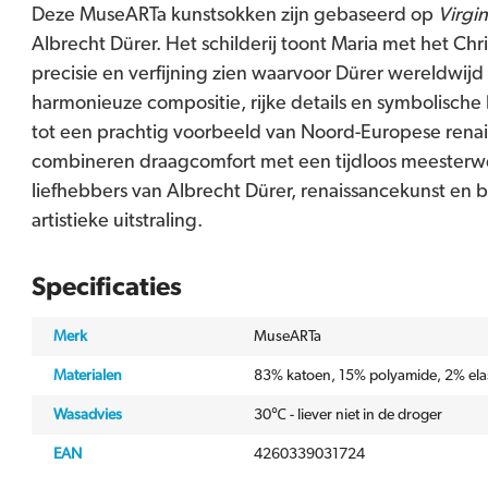
Deze MuseARTa kunstsokken zijn gebaseerd op
Virgi
Albrecht Dürer. Het schilderij toont Maria met het Chri
precisie en verfijning zien waarvoor Dürer wereldwi
harmonieuze compositie, rijke details en symbolisch
tot een prachtig voorbeeld van Noord-Europese rena
combineren draagcomfort met een tijdloos meesterwer
liefhebbers van Albrecht Dürer, renaissancekunst en 
artistieke uitstraling.
Specificaties
Merk
MuseARTa
Materialen
83% katoen, 15% polyamide, 2% ela
Wasadvies
30℃ - liever niet in de droger
EAN
4260339031724