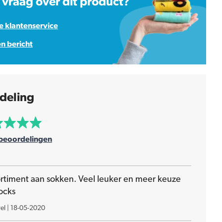
 vraag over dit product?
 klantenservice
en bericht
deling
beoordelingen
ortiment aan sokken. Veel leuker en meer keuze
ocks
el
|
18-05-2020