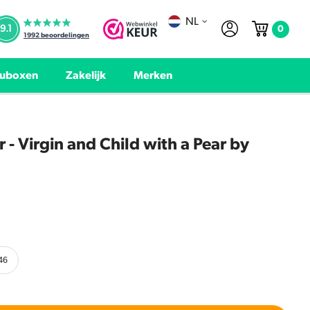
NL
0
9.1
1992
beoordelingen
uboxen
Zakelijk
Merken
 - Virgin and Child with a Pear by
46