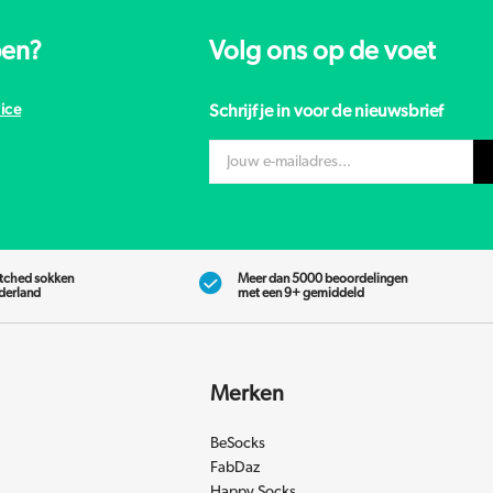
pen?
Volg ons op de voet
ice
Schrijf je in voor de nieuwsbrief
tched sokken
Meer dan 5000 beoordelingen
ederland
met een 9+ gemiddeld
Merken
BeSocks
FabDaz
Happy Socks