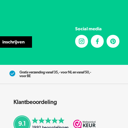
Social media
inschrijven
Gratis verzending vanaf 35,- voor NL en vanaf 50,-
voor BE
Klantbeoordeling
9.1
1992
beoordelingen