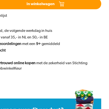
In winkelwagen
lijst
ld, de volgende werkdag in huis
vanaf 35,- in NL en 50,- in BE
eoordelingen
met een
9+
gemiddeld
echt
rtrouwd online kopen
met de zekerheid van Stichting
bwinkelKeur