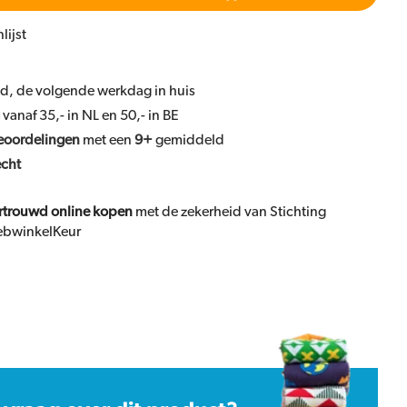
lijst
ld, de volgende werkdag in huis
vanaf 35,- in NL en 50,- in BE
eoordelingen
met een
9+
gemiddeld
echt
rtrouwd online kopen
met de zekerheid van Stichting
bwinkelKeur