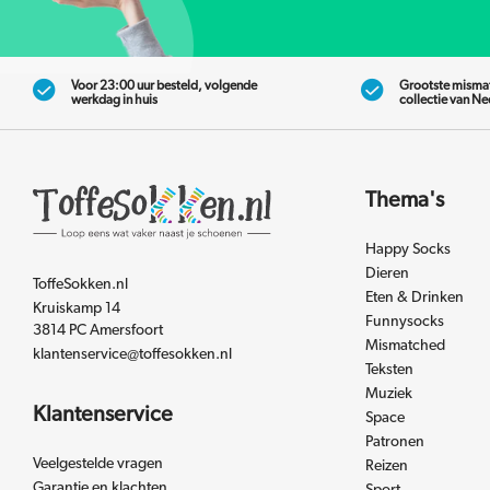
Voor 23:00 uur besteld, volgende
Grootste misma
werkdag in huis
collectie van N
Thema's
Happy Socks
Dieren
ToffeSokken.nl
Eten & Drinken
Kruiskamp 14
Funnysocks
3814 PC Amersfoort
Mismatched
klantenservice@toffesokken.nl
Teksten
Muziek
Klantenservice
Space
Patronen
Veelgestelde vragen
Reizen
Garantie en klachten