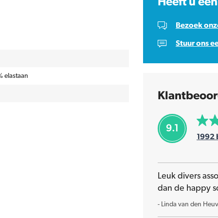
Heeft u een
Bezoek onze
Stuur ons e
 elastaan
Klantbeoor
9.1
1992
Leuk divers ass
dan de happy s
-
Linda van den Heuv