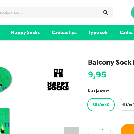
Happy Socks
Cadeautips
Type sok
Cadea
Balcony Sock
9,95
Kies je maat:
36 t/m 40
41 t/m 