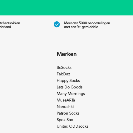
tched sokken
Meer dan 5000 beoordelingen
ederland
met een 9+ gemiddeld
Merken
BeSocks
FabDaz
Happy Socks
Lets Do Goods
Many Mornings
MuseARTa
Nanushki
Patron Socks
Spox Sox
United ODDsocks