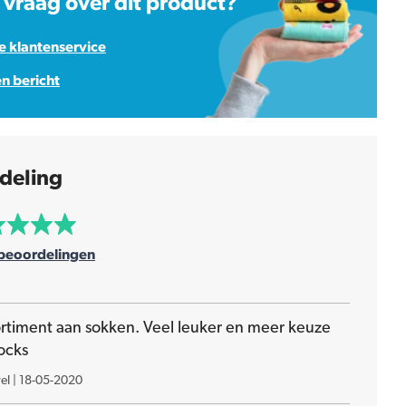
 vraag over dit product?
 klantenservice
en bericht
deling
beoordelingen
ortiment aan sokken. Veel leuker en meer keuze
ocks
el
|
18-05-2020