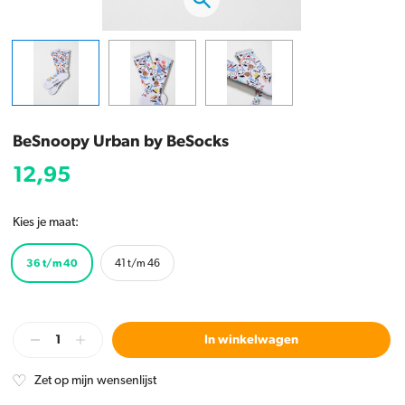
BeSnoopy Urban by BeSocks
12,95
Kies je maat:
36 t/m 40
41 t/m 46
In winkelwagen
Zet op mijn wensenlijst