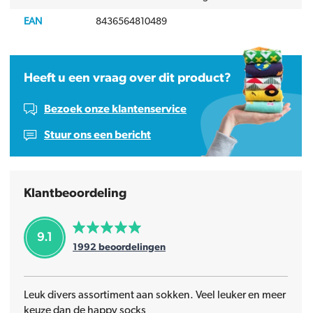
EAN
8436564810489
Heeft u een vraag over dit product?
Bezoek onze klantenservice
Stuur ons een bericht
Klantbeoordeling
9.1
1992
beoordelingen
Leuk divers assortiment aan sokken. Veel leuker en meer
keuze dan de happy socks