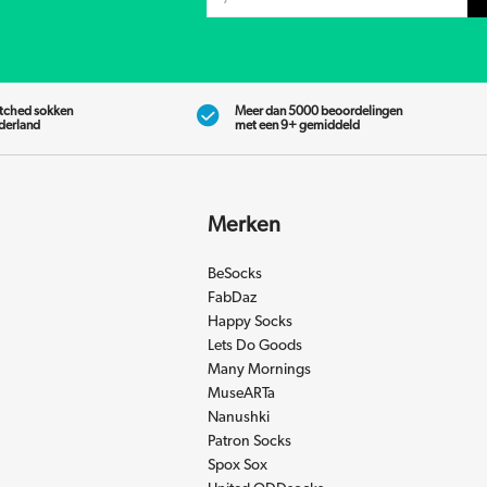
tched sokken
Meer dan 5000 beoordelingen
ederland
met een 9+ gemiddeld
Merken
BeSocks
FabDaz
Happy Socks
Lets Do Goods
Many Mornings
MuseARTa
Nanushki
Patron Socks
Spox Sox