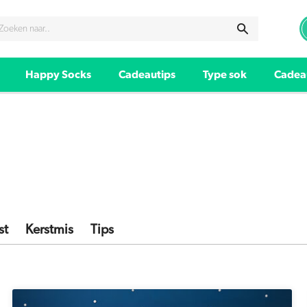
Happy Socks
Cadeautips
Type sok
Cadea
st
Kerstmis
Tips