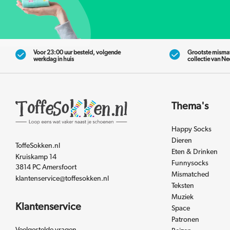
Voor 23:00 uur besteld, volgende
Grootste misma
werkdag in huis
collectie van N
Thema's
Happy Socks
Dieren
ToffeSokken.nl
Eten & Drinken
Kruiskamp 14
Funnysocks
3814 PC Amersfoort
Mismatched
klantenservice@toffesokken.nl
Teksten
Muziek
Klantenservice
Space
Patronen
Veelgestelde vragen