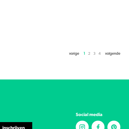
vorige
1
2
3
4
volgende
Social media
inschrijven