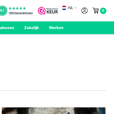
NL
0
9.1
1992
beoordelingen
uboxen
Zakelijk
Merken