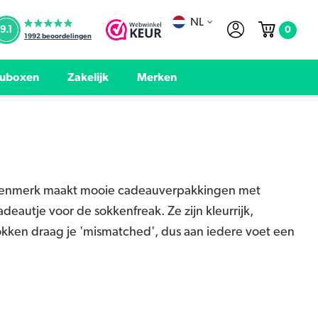
NL
0
9.1
1992
beoordelingen
uboxen
Zakelijk
Merken
sokkenmerk maakt mooie cadeauverpakkingen met
eautje voor de sokkenfreak. Ze zijn kleurrijk,
okken draag je 'mismatched', dus aan iedere voet een