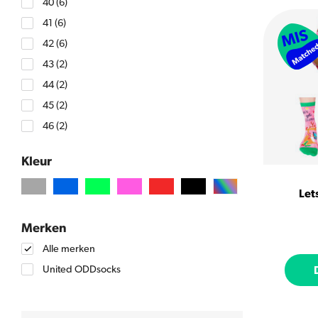
40
(6)
41
(6)
42
(6)
43
(2)
44
(2)
45
(2)
46
(2)
Kleur
Let
Merken
Alle merken
United ODDsocks