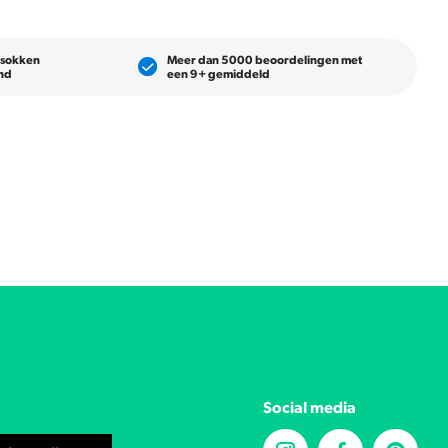
 sokken
Meer dan 5000 beoordelingen met
and
een 9+ gemiddeld
Social media