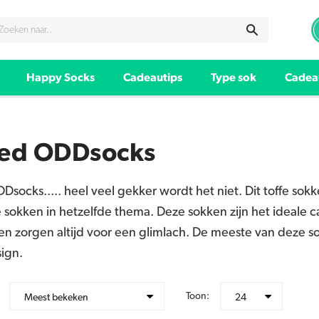
Happy Socks
Cadeautips
Type sok
Cadea
ted ODDsocks
Dsocks..... heel veel gekker wordt het niet. Dit toffe 
sokken in hetzelfde thema. Deze sokken zijn het ideale cad
en zorgen altijd voor een glimlach. De meeste van deze s
ign.
Toon:
Meest bekeken
24