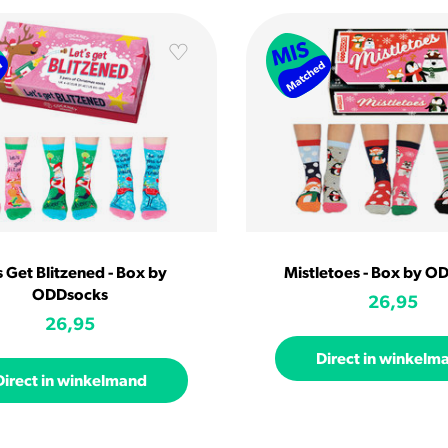
s Get Blitzened - Box by
Mistletoes - Box by O
ODDsocks
26,95
26,95
Direct in winkelm
Direct in winkelmand