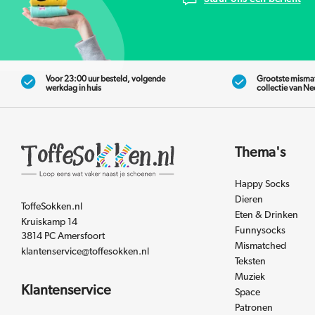
Voor 23:00 uur besteld, volgende
Grootste misma
werkdag in huis
collectie van N
Thema's
Happy Socks
Dieren
ToffeSokken.nl
Eten & Drinken
Kruiskamp 14
Funnysocks
3814 PC Amersfoort
Mismatched
klantenservice@toffesokken.nl
Teksten
Muziek
Klantenservice
Space
Patronen