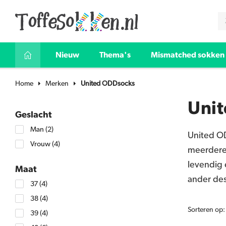
Nieuw
Thema's
Mismatched sokken
Home
Merken
United ODDsocks
Uni
Geslacht
Man
(2)
United OD
Vrouw
(4)
meerdere 
levendig 
Maat
ander des
37
(4)
38
(4)
Sorteren op:
39
(4)