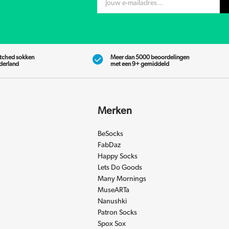
tched sokken
Meer dan 5000 beoordelingen
ederland
met een 9+ gemiddeld
Merken
BeSocks
FabDaz
Happy Socks
Lets Do Goods
Many Mornings
MuseARTa
Nanushki
Patron Socks
Spox Sox