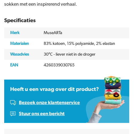
sokken met een inspirerend verhaal.
Specificaties
Merk
MuseARTa
Materialen
83% katoen, 15% polyamide, 2% elastan
Wasadvies
30℃ - liever niet in de droger
EAN
4260339030765
Heeft u een vraag over dit product?
Bezoek onze klantenservice
Stuur ons een bericht