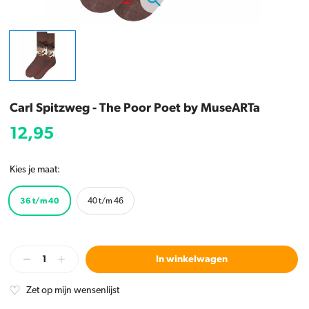
Carl Spitzweg - The Poor Poet by MuseARTa
12,95
Kies je maat:
36 t/m 40
40 t/m 46
In winkelwagen
Zet op mijn wensenlijst