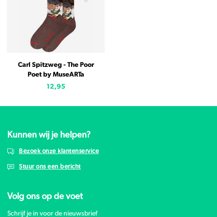
Carl Spitzweg - The Poor
Poet by MuseARTa
12,95
Kunnen wij je helpen?
Bezoek onze klantenservice
Stuur ons een bericht
Volg ons op de voet
Schrijf je in voor de nieuwsbrief