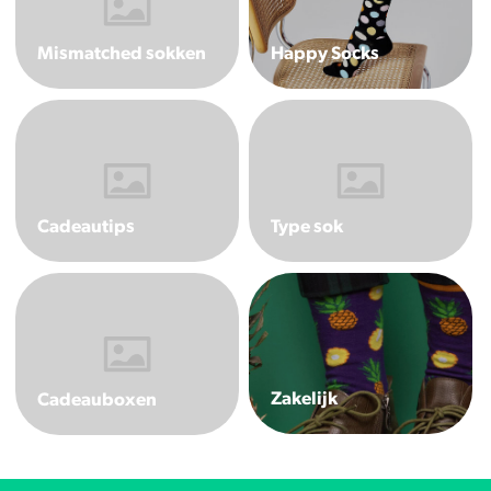
Happy Socks
Mismatched sokken
Cadeautips
Type sok
Zakelijk
Cadeauboxen