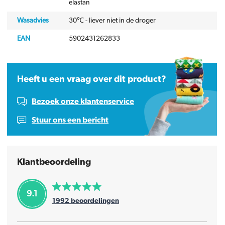
elastan
Wasadvies
30℃ - liever niet in de droger
EAN
5902431262833
Heeft u een vraag over dit product?
Bezoek onze klantenservice
Stuur ons een bericht
Klantbeoordeling
9.1
1992
beoordelingen