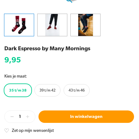
Dark Espresso by Many Mornings
9,95
Kies je maat:
35 t/m 38
39 t/m 42
43 t/m 46
In winkelwagen
Zet op mijn wensenlijst