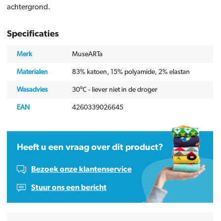
achtergrond.
Specificaties
Merk
MuseARTa
Materialen
83% katoen, 15% polyamide, 2% elastan
Wasadvies
30℃ - liever niet in de droger
EAN
4260339026645
Heeft u een vraag over dit product?
Bezoek onze klantenservice
Stuur ons een bericht