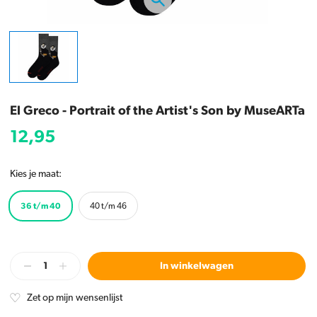
El Greco - Portrait of the Artist's Son by MuseARTa
12,95
Kies je maat:
36 t/m 40
40 t/m 46
In winkelwagen
Zet op mijn wensenlijst