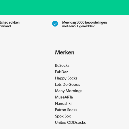
tched sokken
Meer dan 5000 beoordelingen
ederland
met een 9+ gemiddeld
Merken
BeSocks
FabDaz
Happy Socks
Lets Do Goods
Many Mornings
MuseARTa
Nanushki
Patron Socks
Spox Sox
United ODDsocks