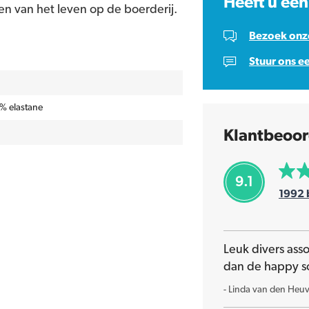
Heeft u een
en van het leven op de boerderij.
Bezoek onze
Stuur ons e
% elastane
Klantbeoor
9.1
1992
Leuk divers ass
dan de happy s
-
Linda van den Heuv