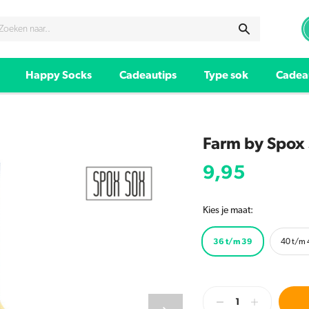
Happy Socks
Cadeautips
Type sok
Cadea
Farm by Spox
9,95
Kies je maat:
36 t/m 39
40 t/m 