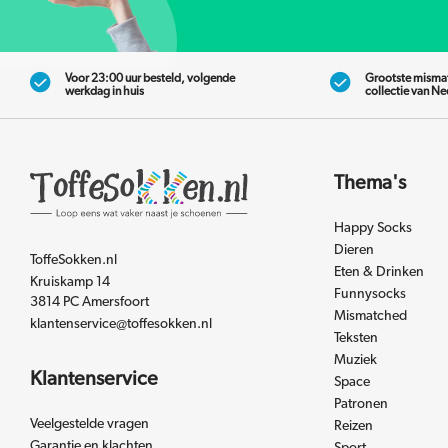
Voor 23:00 uur besteld, volgende
Grootste misma
werkdag in huis
collectie van N
Thema's
Happy Socks
Dieren
ToffeSokken.nl
Eten & Drinken
Kruiskamp 14
Funnysocks
3814 PC Amersfoort
Mismatched
klantenservice@toffesokken.nl
Teksten
Muziek
Klantenservice
Space
Patronen
Veelgestelde vragen
Reizen
Garantie en klachten