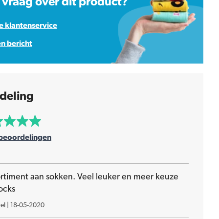
 vraag over dit product?
 klantenservice
en bericht
deling
beoordelingen
ortiment aan sokken. Veel leuker en meer keuze
ocks
el
|
18-05-2020