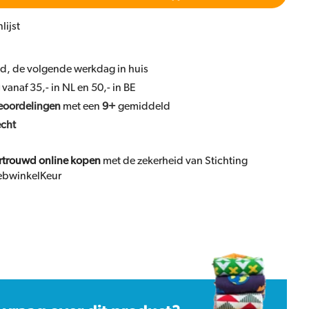
lijst
ld, de volgende werkdag in huis
vanaf 35,- in NL en 50,- in BE
eoordelingen
met een
9+
gemiddeld
echt
rtrouwd online kopen
met de zekerheid van Stichting
bwinkelKeur