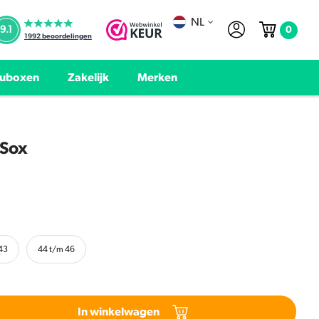
NL
0
9.1
1992
beoordelingen
uboxen
Zakelijk
Merken
 Sox
43
44 t/m 46
In winkelwagen