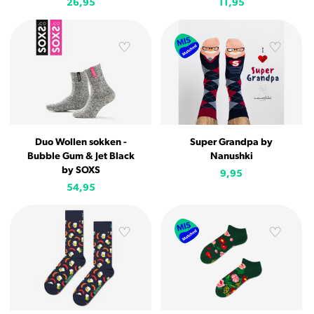
26,95
11,95
Duo Wollen sokken -
Super Grandpa by
Bubble Gum & Jet Black
Nanushki
by SOXS
9,95
54,95