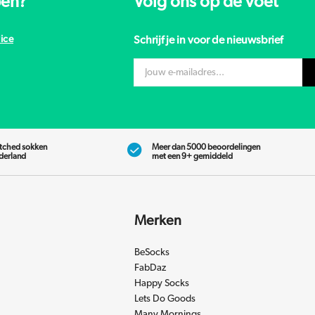
pen?
Volg ons op de voet
ice
Schrijf je in voor de nieuwsbrief
tched sokken
Meer dan 5000 beoordelingen
ederland
met een 9+ gemiddeld
Merken
BeSocks
FabDaz
Happy Socks
Lets Do Goods
Many Mornings