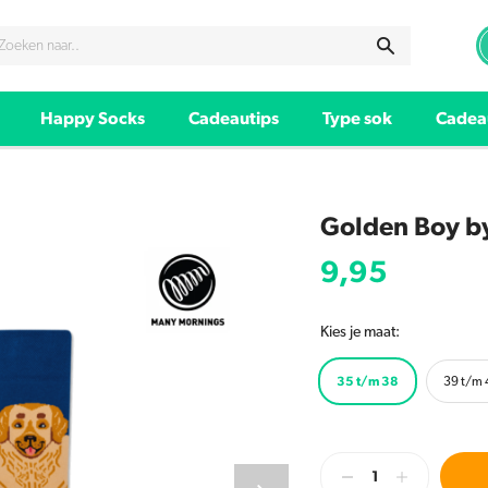
Happy Socks
Cadeautips
Type sok
Cadea
Golden Boy b
9,95
Kies je maat:
35 t/m 38
39 t/m 