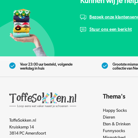
Kunnen wij je hel
Bezoek onze klantenserv
Stuur ons een bericht
Voor 23:00 uur besteld, volgende
Grootste misma
werkdag in huis
collectie van N
Thema's
Happy Socks
Dieren
ToffeSokken.nl
Eten & Drinken
Kruiskamp 14
Funnysocks
3814 PC Amersfoort
Mismatched