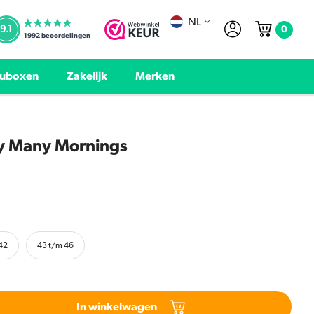
NL
0
9.1
1992
beoordelingen
uboxen
Zakelijk
Merken
y Many Mornings
42
43 t/m 46
In winkelwagen