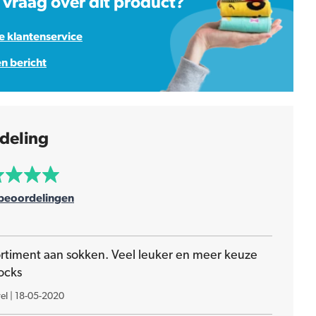
 vraag over dit product?
 klantenservice
en bericht
deling
beoordelingen
ortiment aan sokken. Veel leuker en meer keuze
ocks
el
|
18-05-2020