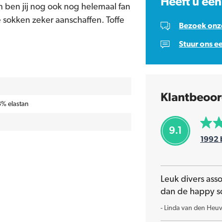
Heeft u een
 ben jij nog ook nog helemaal fan
 sokken zeker aanschaffen. Toffe
Bezoek onze
Stuur ons e
Klantbeoor
% elastan
9.1
1992
Leuk divers ass
dan de happy s
-
Linda van den Heuv