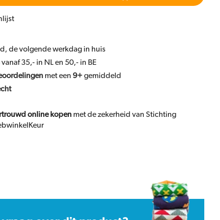
lijst
ld, de volgende werkdag in huis
vanaf 35,- in NL en 50,- in BE
eoordelingen
met een
9+
gemiddeld
echt
rtrouwd online kopen
met de zekerheid van Stichting
bwinkelKeur