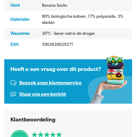
Merk
Banana Socks
80% biologische katoen, 17% polyamide, 3%
Materialen
elastan
Wasadvies
30℃ - liever niet in de droger
EAN
5903839029271
Heeft u een vraag over dit product?
Bezoek onze klantenservice
Stuur ons een bericht
Klantbeoordeling