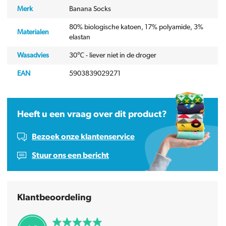
Merk
Banana Socks
80% biologische katoen, 17% polyamide, 3%
Materialen
elastan
Wasadvies
30℃ - liever niet in de droger
EAN
5903839029271
Heeft u een vraag over dit product?
Bezoek onze klantenservice
Stuur ons een bericht
Klantbeoordeling