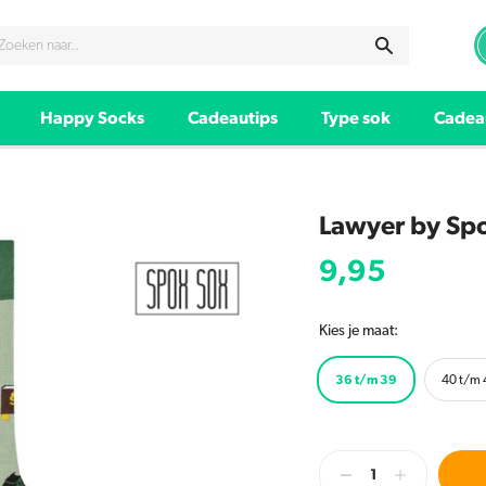
Happy Socks
Cadeautips
Type sok
Cadea
Lawyer by Sp
9,95
Kies je maat:
36 t/m 39
40 t/m 