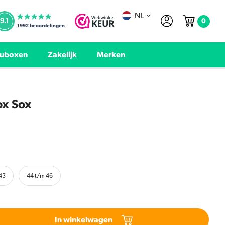
NL
0
9.1
1992
beoordelingen
uboxen
Zakelijk
Merken
ox Sox
43
44 t/m 46
In winkelwagen