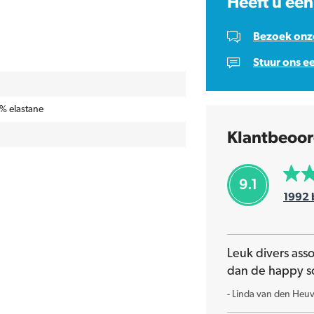
Heeft u een
Bezoek onze
Stuur ons e
% elastane
Klantbeoor
9.1
1992
Leuk divers ass
dan de happy s
-
Linda van den Heuv