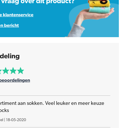
 vraag over dit product?
 klantenservice
en bericht
deling
beoordelingen
ortiment aan sokken. Veel leuker en meer keuze
ocks
el
|
18-05-2020