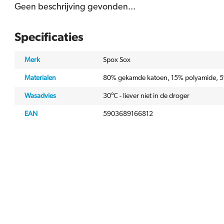
Geen beschrijving gevonden...
Specificaties
Merk
Spox Sox
Materialen
80% gekamde katoen, 15% polyamide, 5
Wasadvies
30℃ - liever niet in de droger
EAN
5903689166812