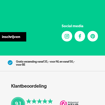
Social media
inschrijven
Gratis verzending vanaf 35,- voor NL en vanaf 50,-
voor BE
Klantbeoordeling
9.1