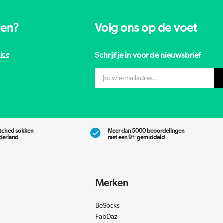
pen?
Volg ons op de voet
ice
Schrijf je in voor de nieuwsbrief
tched sokken
Meer dan 5000 beoordelingen
ederland
met een 9+ gemiddeld
Merken
BeSocks
FabDaz