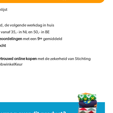
lijst
ld, de volgende werkdag in huis
vanaf 35,- in NL en 50,- in BE
eoordelingen
met een
9+
gemiddeld
echt
rtrouwd online kopen
met de zekerheid van Stichting
bwinkelKeur