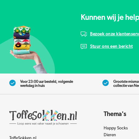
Kunnen wij je hel
Bezoek onze klantenserv
Stuur ons een bericht
Voor 23:00 uur besteld, volgende
Grootste misma
werkdag in huis
collectie van N
Thema's
Happy Socks
Dieren
ToffeSokken.nl