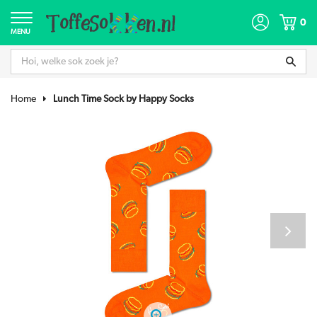
0
MENU
Home
Lunch Time Sock by Happy Socks