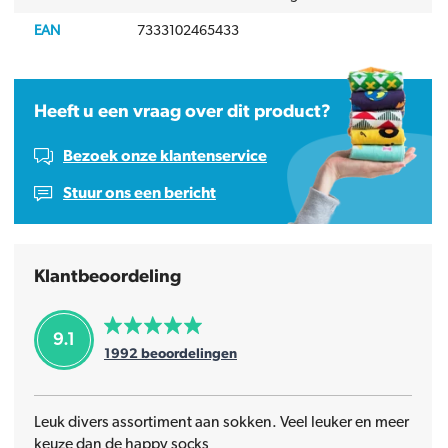
EAN
7333102465433
Heeft u een vraag over dit product?
Bezoek onze klantenservice
Stuur ons een bericht
Klantbeoordeling
9.1
1992
beoordelingen
Leuk divers assortiment aan sokken. Veel leuker en meer
keuze dan de happy socks