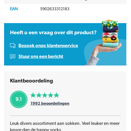
EAN
5902633312183
Heeft u een vraag over dit product?
Bezoek onze klantenservice
Stuur ons een bericht
Klantbeoordeling
9.1
1992
beoordelingen
Leuk divers assortiment aan sokken. Veel leuker en meer
keuze dan de happy socks