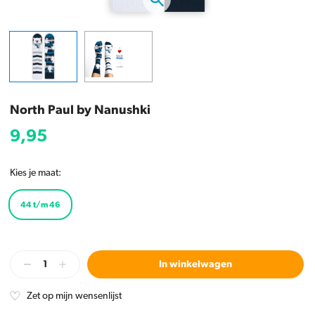
North Paul by Nanushki
9,95
Kies je maat:
44 t/m 46
In winkelwagen
Zet op mijn wensenlijst