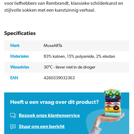
voor liefhebbers van Rembrandt, klassieke schilderkunst en
stijlvolle sokken met een kunstzinnig verhaal.
Specificaties
Merk
MuseARTa
Materialen
83% katoen, 15% polyamide, 2% elastan
Wasadvies
30℃ - liever niet in de droger
EAN
4260339032363
Heeft u een vraag over dit product?
Bezoek onze klantenservice
Stuur ons een bericht