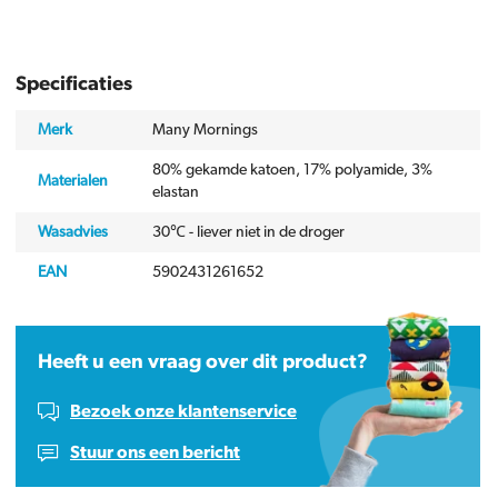
Specificaties
Merk
Many Mornings
80% gekamde katoen, 17% polyamide, 3%
Materialen
elastan
Wasadvies
30℃ - liever niet in de droger
EAN
5902431261652
Heeft u een vraag over dit product?
Bezoek onze klantenservice
Stuur ons een bericht