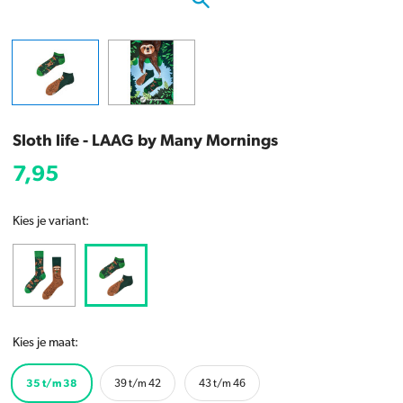
Sloth life - LAAG by Many Mornings
7,95
Kies je variant:
Kies je maat:
35 t/m 38
39 t/m 42
43 t/m 46