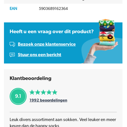
EAN
5903689162364
Heeft u een vraag over dit product?
Bezoek onze klantenservice
Stuur ons een bericht
Klantbeoordeling
9.1
1992
beoordelingen
Leuk divers assortiment aan sokken. Veel leuker en meer
keuze dan de happy socks