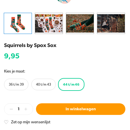
Squirrels by Spox Sox
9,95
Kies je maat:
36 t/m 39
40 t/m 43
44 t/m 46
In winkelwagen
Zet op mijn wensenlijst