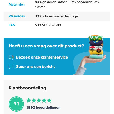
80% gekamde katoen, 17% polyamide, 3%
Materialen
elastan
Wasadvies
30℃ - liever niet in de droger
EAN
5902431262680
Heeft u een vraag over dit product?
Bezoek onze klantenservice
Stuur ons een bericht
Klantbeoordeling
9.1
1992
beoordelingen