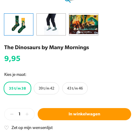
The Dinosaurs by Many Mornings
9,95
Kies je maat:
35 t/m 38
39 t/m 42
43 t/m 46
In winkelwagen
Zet op mijn wensenlijst