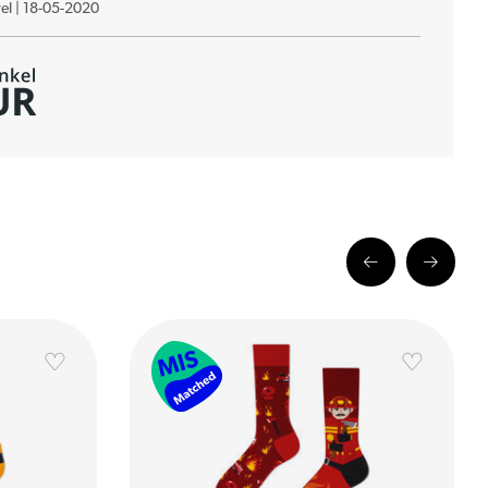
el
|
18-05-2020