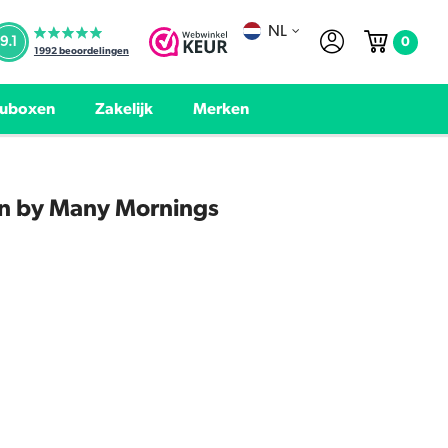
NL
0
9.1
1992
beoordelingen
uboxen
Zakelijk
Merken
n by Many Mornings