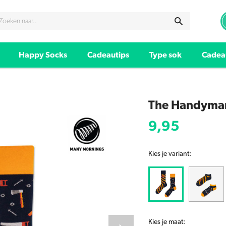
Happy Socks
Cadeautips
Type sok
Cadea
The Handyma
9,95
Kies je variant:
Kies je maat: