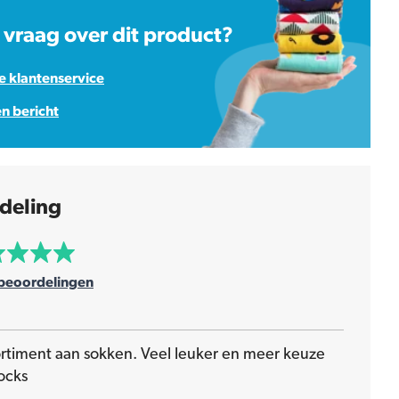
 vraag over dit product?
 klantenservice
en bericht
deling
beoordelingen
ortiment aan sokken. Veel leuker en meer keuze
ocks