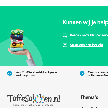
Kunnen wij je hel
Bezoek onze klantenserv
Stuur ons een bericht
Voor 23:00 uur besteld, volgende
Grootste misma
werkdag in huis
collectie van N
Thema's