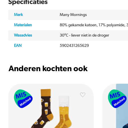
Specificaties
Merk
Many Mornings
Materialen
80% gekamde katoen, 17% polyamide, 3
Wasadvies
30℃ - liever niet in de droger
EAN
5902431265629
Anderen kochten ook