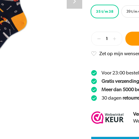
35 t/m 38
39 t/m 
Zet op mijn wensen
Voor 23:00 beste
Gratis verzending
Meer dan 5000 b
30 dagen
retourr
Ve
We