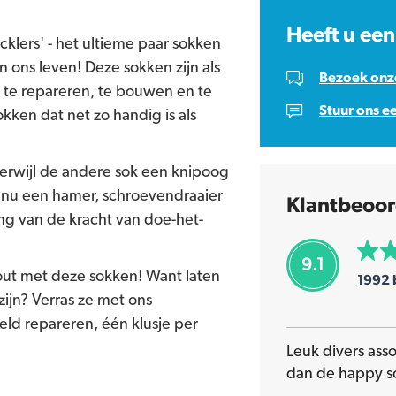
Heeft u een
cklers' - het ultieme paar sokken
ons leven! Deze sokken zijn als
Bezoek onze
m te repareren, te bouwen en te
Stuur ons e
kken dat net zo handig is als
erwijl de andere sok een knipoog
 nu een hamer, schroevendraaier
Klantbeoor
ng van de kracht van doe-het-
9.1
out met deze sokken! Want laten
1992
zijn? Verras ze met ons
ld repareren, één klusje per
Leuk divers ass
dan de happy s