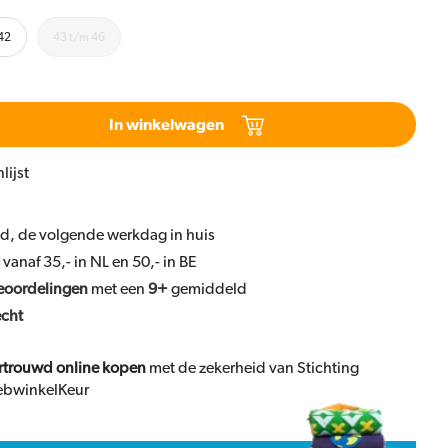
42
43 t/m 46
In winkelwagen
lijst
ld, de volgende werkdag in huis
vanaf 35,- in NL en 50,- in BE
eoordelingen
met een
9+
gemiddeld
echt
rtrouwd online kopen
met de zekerheid van Stichting
bwinkelKeur