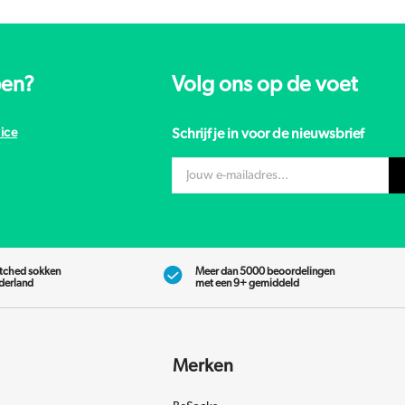
pen?
Volg ons op de voet
ice
Schrijf je in voor de nieuwsbrief
tched sokken
Meer dan 5000 beoordelingen
ederland
met een 9+ gemiddeld
Merken