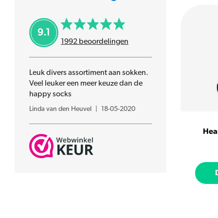
Spox Sox
Uitgestelde kinderfeestjes
9.1
1992
beoordelingen
Leuk divers assortiment aan sokken.
Veel leuker een meer keuze dan de
happy socks
Linda van den Heuvel
|
18-05-2020
Hea