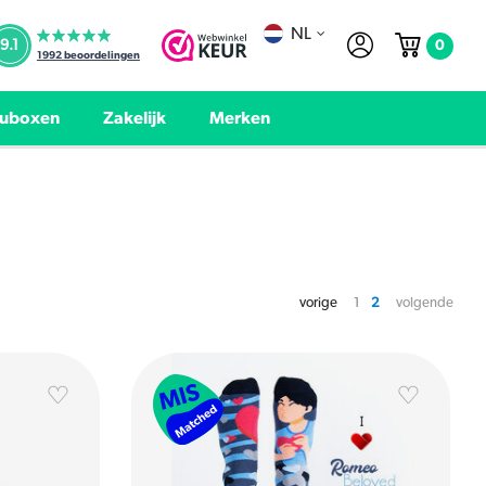
NL
0
9.1
1992
beoordelingen
uboxen
Zakelijk
Merken
vorige
1
2
volgende