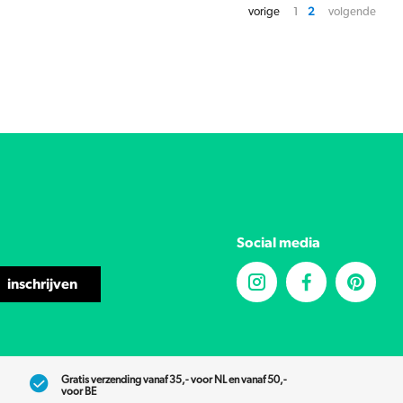
vorige
1
2
volgende
Social media
inschrijven
Gratis verzending vanaf 35,- voor NL en vanaf 50,-
voor BE