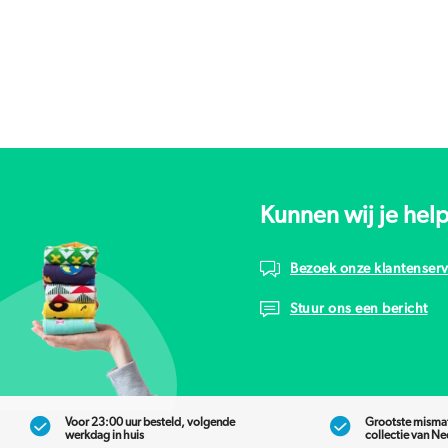
Kunnen wij je hel
Bezoek onze klantenserv
Stuur ons een bericht
Voor 23:00 uur besteld, volgende
Grootste misma
werkdag in huis
collectie van N