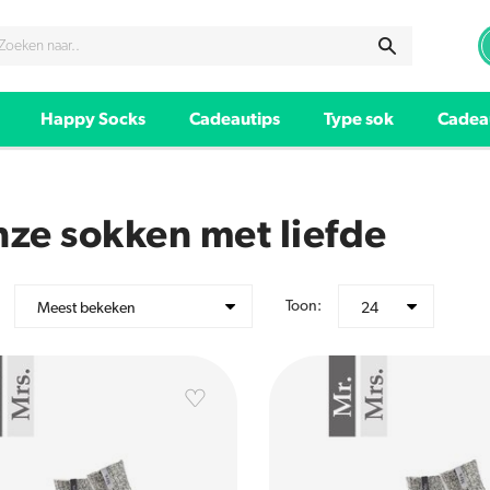
Happy Socks
Cadeautips
Type sok
Cadea
nze sokken met liefde
Toon:
Meest bekeken
24