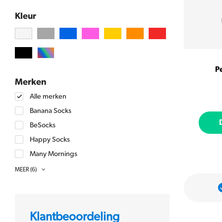
Kleur
P
Merken
Alle merken
Banana Socks
BeSocks
Happy Socks
Many Mornings
MuseARTa
MEER
(6)
Nanushki
kken
Meer dan 5000 beoordelingen met
een 9+ gemiddeld
Patron Socks
SOXS
Klantbeoordeling