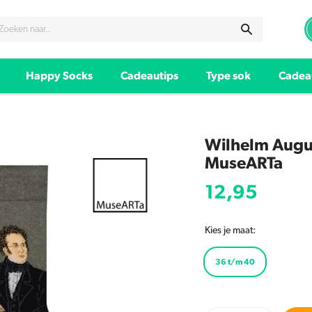
Happy Socks
Cadeautips
Type sok
Cadea
Wilhelm Augus
MuseARTa
12,95
Kies je maat:
36 t/m 40