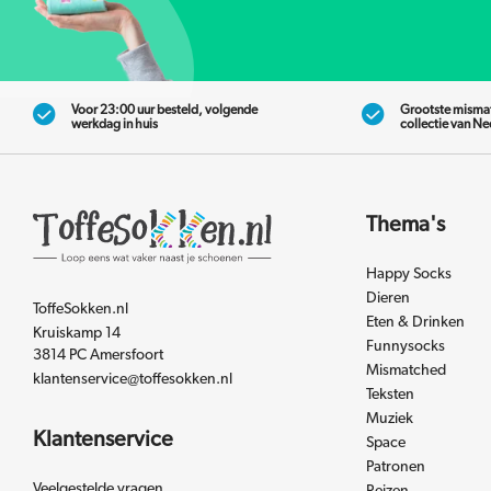
Voor 23:00 uur besteld, volgende
Grootste misma
werkdag in huis
collectie van N
Thema's
Happy Socks
Dieren
ToffeSokken.nl
Eten & Drinken
Kruiskamp 14
Funnysocks
3814 PC Amersfoort
Mismatched
klantenservice@toffesokken.nl
Teksten
Muziek
Klantenservice
Space
Patronen
Veelgestelde vragen