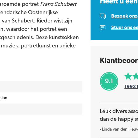
Heeft u een
beroemde portret
Franz Schubert
gendarische Oostenrijkse
Bezoek onze
van Schubert. Rieder wist zijn
Stuur ons e
gen, waardoor het portret een
ekgeschiedenis. Deze kunstsokken
e muziek, portretkunst en unieke
Klantbeoor
9.1
1992
stan
Leuk divers ass
dan de happy s
-
Linda van den Heuv