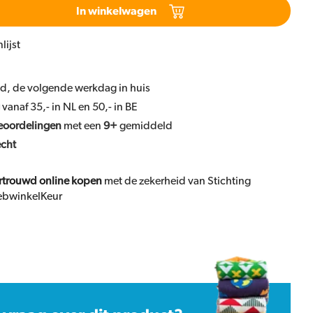
In winkelwagen
lijst
ld, de volgende werkdag in huis
vanaf 35,- in NL en 50,- in BE
eoordelingen
met een
9+
gemiddeld
echt
rtrouwd online kopen
met de zekerheid van Stichting
bwinkelKeur