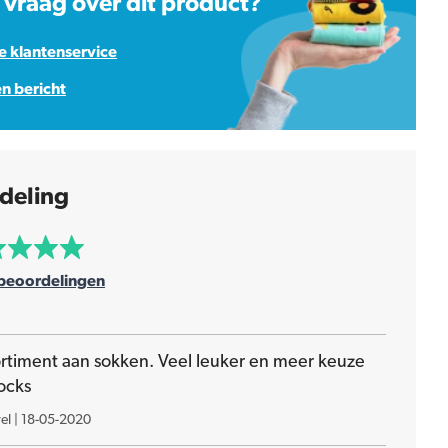
 vraag over dit product?
 klantenservice
en bericht
deling
beoordelingen
ortiment aan sokken. Veel leuker en meer keuze
ocks
el
|
18-05-2020