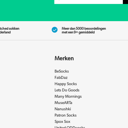
tched sokken
Meer dan 5000 beoordelingen
ederland
met een 9+ gemiddeld
Merken
BeSocks
FabDaz
Happy Socks
Lets Do Goods
Many Mornings
MuseARTa
Nanushki
Patron Socks
Spox Sox