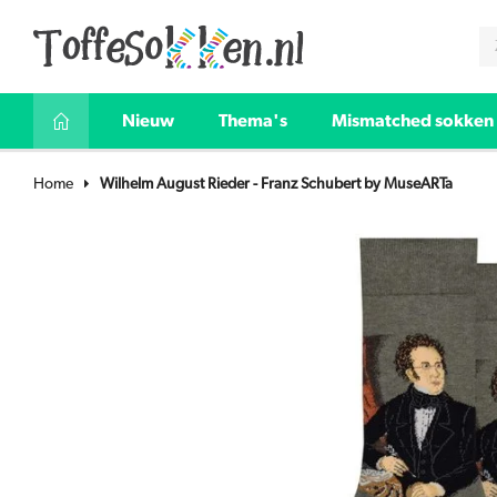
Nieuw
Thema's
Mismatched sokken
Home
Wilhelm August Rieder - Franz Schubert by MuseARTa