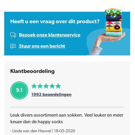
Heeft u een vraag over dit product?
Bezoek onze klantenservice
Stuur ons een bericht
Klantbeoordeling
9.1
1992
beoordelingen
Leuk divers assortiment aan sokken. Veel leuker en meer
keuze dan de happy socks
-
Linda van den Heuvel
|
18-05-2020