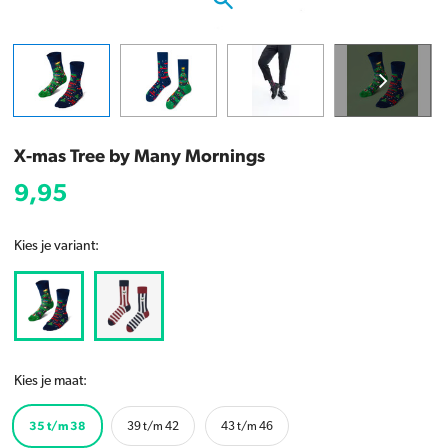
X-mas Tree by Many Mornings
9,95
Kies je variant:
Kies je maat:
35 t/m 38
39 t/m 42
43 t/m 46