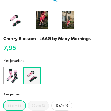
Cherry Blossom - LAAG by Many Mornings
7,95
Kies je variant:
Kies je maat:
35 t/m 38
39 t/m 42
43 t/m 46