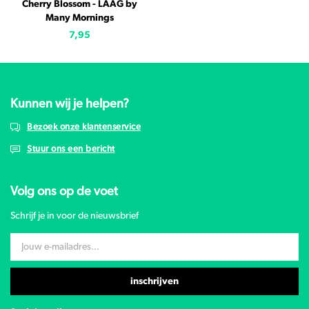
Cherry Blossom - LAAG by
Many Mornings
7,95
Kunnen wij je helpen?
Bezoek onze klantenservice
Stuur ons een bericht
Volg ons op de voet
Schrijf je in voor de nieuwsbrief
inschrijven