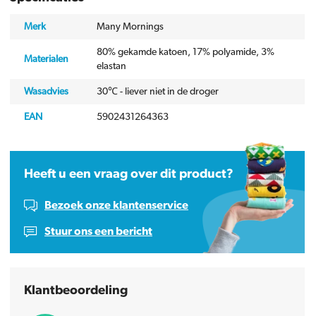
Merk
Many Mornings
80% gekamde katoen, 17% polyamide, 3%
Materialen
elastan
Wasadvies
30℃ - liever niet in de droger
EAN
5902431264363
Heeft u een vraag over dit product?
Bezoek onze klantenservice
Stuur ons een bericht
Klantbeoordeling