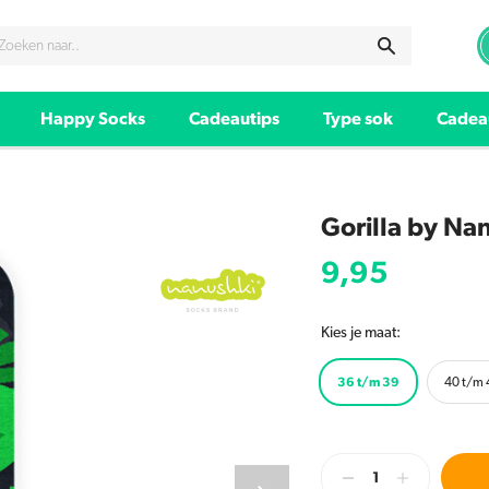
Happy Socks
Cadeautips
Type sok
Cadea
Gorilla by Na
9,95
Kies je maat:
36 t/m 39
40 t/m 