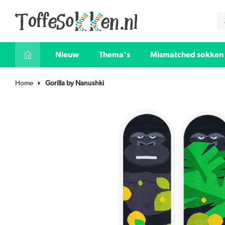
Nieuw
Thema's
Mismatched sokken
Home
Gorilla by Nanushki