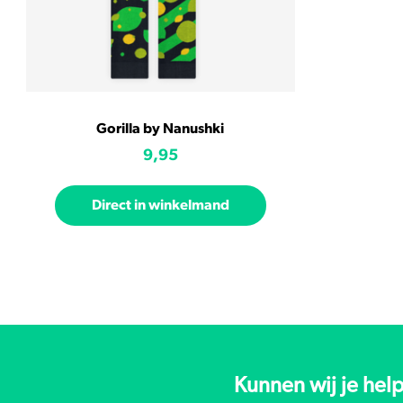
Gorilla by Nanushki
9,95
Direct in winkelmand
Kunnen wij je hel