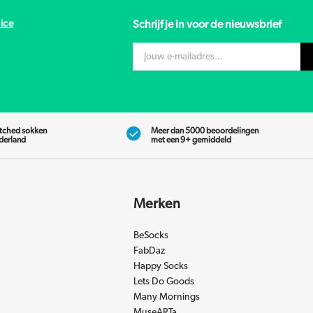
ice
Schrijf je in voor de nieuwsbrief
tched sokken
Meer dan 5000 beoordelingen
ederland
met een 9+ gemiddeld
Merken
BeSocks
FabDaz
Happy Socks
Lets Do Goods
Many Mornings
MuseARTa