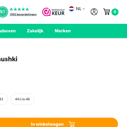
NL
0
9.1
1992
beoordelingen
uboxen
Zakelijk
Merken
nushki
43
44 t/m 46
In winkelwagen