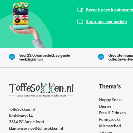
Bezoek onze klantenserv
Stuur ons een bericht
Voor 23:00 uur besteld, volgende
Grootste misma
werkdag in huis
collectie van N
Thema's
Happy Socks
Dieren
ToffeSokken.nl
Eten & Drinken
Kruiskamp 14
Funnysocks
3814 PC Amersfoort
Mismatched
klantenservice@toffesokken.nl
Teksten