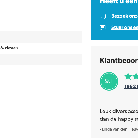
Heeft u een
Bezoek onze
Stuur ons e
% elastan
Klantbeoor
9.1
1992
Leuk divers ass
dan de happy s
-
Linda van den Heuv