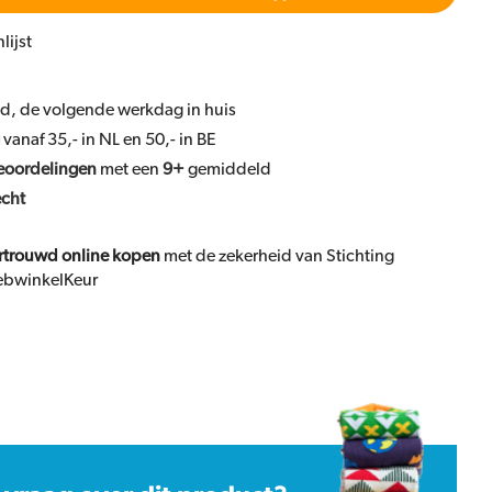
lijst
ld, de volgende werkdag in huis
vanaf 35,- in NL en 50,- in BE
eoordelingen
met een
9+
gemiddeld
echt
rtrouwd online kopen
met de zekerheid van Stichting
bwinkelKeur