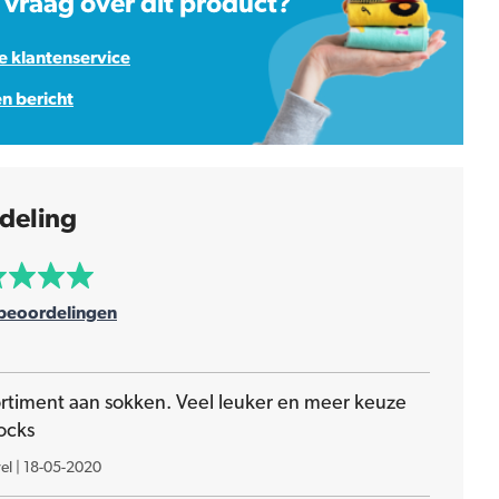
 vraag over dit product?
 klantenservice
en bericht
deling
beoordelingen
ortiment aan sokken. Veel leuker en meer keuze
ocks
el
|
18-05-2020