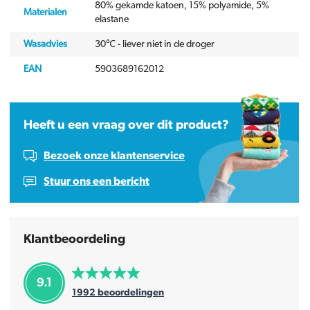
80% gekamde katoen, 15% polyamide, 5%
Materialen
elastane
Wasadvies
30℃ - liever niet in de droger
EAN
5903689162012
Heeft u een vraag over dit product?
Bezoek onze klantenservice
Stuur ons een bericht
Klantbeoordeling
9.1
1992
beoordelingen