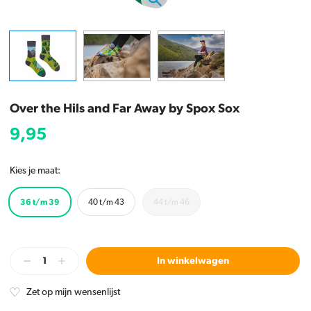
Over the Hils and Far Away by Spox Sox
9,95
Kies je maat:
36 t/m 39
40 t/m 43
44 t/m 46
In winkelwagen
Zet op mijn wensenlijst