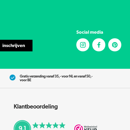
Social media
inschrijven
Gratis verzending vanaf 35,- voor NL en vanaf 50,-
voor BE
Klantbeoordeling
9.1