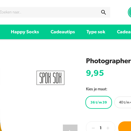
Happy Socks
Cadeautips
Type sok
Cadea
Photographer
9,95
Kies je maat:
36 t/m 39
40 t/m 