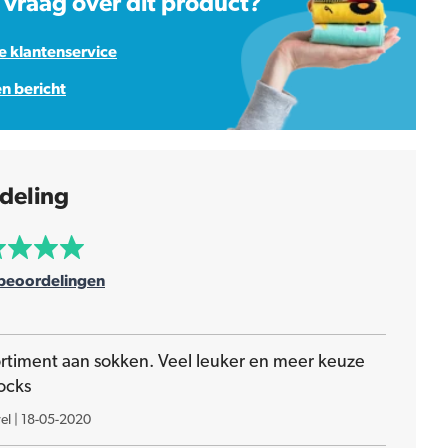
 vraag over dit product?
 klantenservice
en bericht
deling
beoordelingen
ortiment aan sokken. Veel leuker en meer keuze
ocks
el
|
18-05-2020