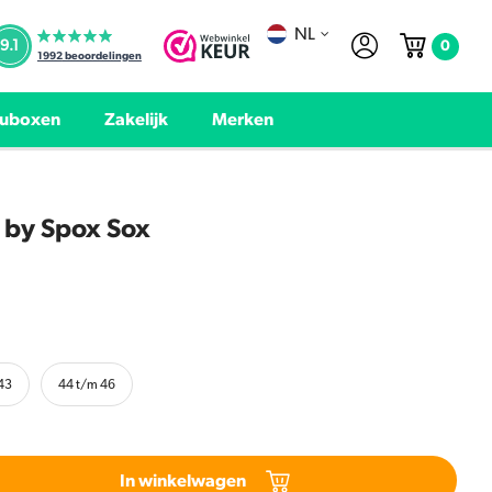
NL
0
9.1
1992
beoordelingen
uboxen
Zakelijk
Merken
 by Spox Sox
43
44 t/m 46
In winkelwagen