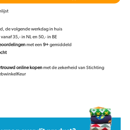
lijst
ld, de volgende werkdag in huis
vanaf 35,- in NL en 50,- in BE
eoordelingen
met een
9+
gemiddeld
echt
rtrouwd online kopen
met de zekerheid van Stichting
bwinkelKeur