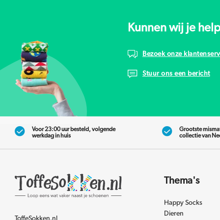
Kunnen wij je hel
Bezoek onze klantenserv
Stuur ons een bericht
Voor 23:00 uur besteld, volgende
Grootste misma
werkdag in huis
collectie van N
Thema's
Happy Socks
Dieren
ToffeSokken.nl