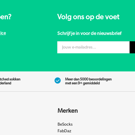
pen?
Volg ons op de voet
ice
Schrijf je in voor de nieuwsbrief
tched sokken
Meer dan 5000 beoordelingen
ederland
met een 9+ gemiddeld
Merken
BeSocks
FabDaz