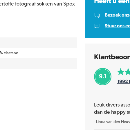
Heeft u een
upertoffe fotograaf sokken van Spox
Bezoek onze
Stuur ons e
% elastane
Klantbeoor
9.1
1992
Leuk divers ass
dan de happy s
-
Linda van den Heuv