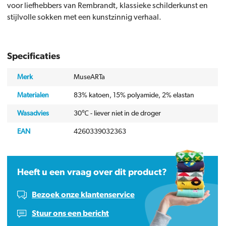
voor liefhebbers van Rembrandt, klassieke schilderkunst en
stijlvolle sokken met een kunstzinnig verhaal.
Specificaties
Merk
MuseARTa
Materialen
83% katoen, 15% polyamide, 2% elastan
Wasadvies
30℃ - liever niet in de droger
EAN
4260339032363
Heeft u een vraag over dit product?
Bezoek onze klantenservice
Stuur ons een bericht