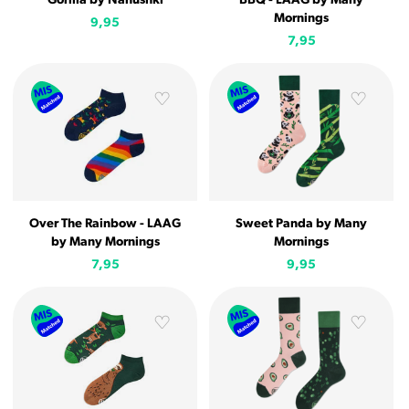
Gorilla by Nanushki
BBQ - LAAG by Many
Mornings
9,95
7,95
Over The Rainbow - LAAG
Sweet Panda by Many
by Many Mornings
Mornings
7,95
9,95