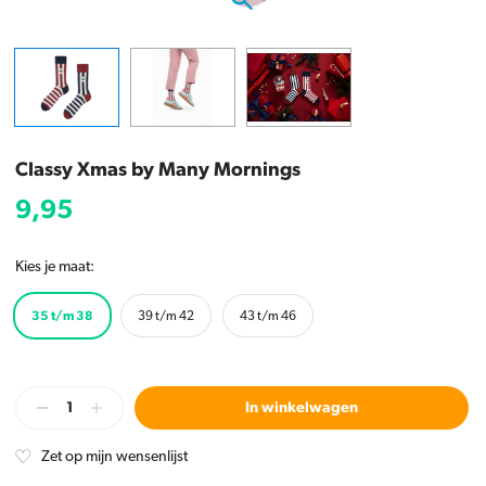
Classy Xmas by Many Mornings
9,95
Kies je maat:
35 t/m 38
39 t/m 42
43 t/m 46
In winkelwagen
Zet op mijn wensenlijst