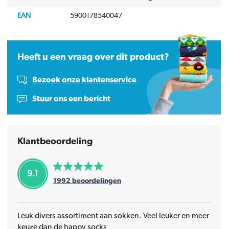
EAN
5900178540047
Heeft u een vraag over dit product?
Bezoek onze klantenservice
Stuur ons een bericht
Klantbeoordeling
9.1
1992
beoordelingen
Leuk divers assortiment aan sokken. Veel leuker en meer
keuze dan de happy socks