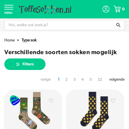
0
MENU
Home
Type sok
Verschillende soorten sokken mogelijk
Filters
vorige
1
2
3
4
5
22
volgende