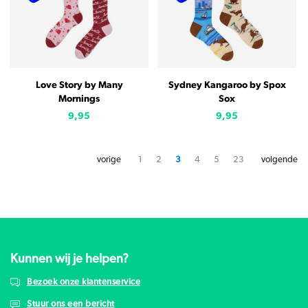
Love Story by Many
Sydney Kangaroo by Spox
Mornings
Sox
9,95
9,95
vorige
1
2
3
4
5
23
volgende
Kunnen wij je helpen?
Bezoek onze klantenservice
Stuur ons een bericht