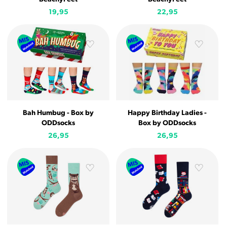
19,95
22,95
Bah Humbug - Box by
Happy Birthday Ladies -
ODDsocks
Box by ODDsocks
26,95
26,95