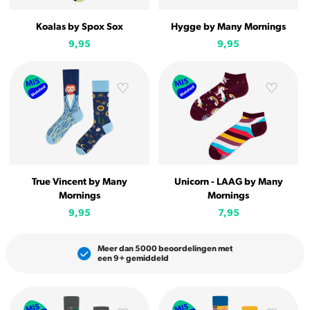
Koalas by Spox Sox
Hygge by Many Mornings
9,95
9,95
True Vincent by Many
Unicorn - LAAG by Many
Mornings
Mornings
9,95
7,95
Meer dan 5000 beoordelingen met
een 9+ gemiddeld